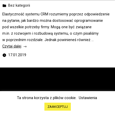
Opublikowano
Bez kategorii
w
Elastyczność systemu CRM rozumiemy poprzez odpowiedzenie
na pytanie, jak bardzo można dostosować oprogramowanie
pod wszelkie potrzeby firmy. Mogą one być związane
m.in. z rozwojem i rozbudową systemu, o czym pisaliśmy
w poprzednim rozdziale. Jednak powinieneś również …
„Elastyczny
Czytaj dalej
CRM
17.01.2019
–
wada
czy zaleta?”
Ta strona korzysta z plików cookie.
Ustawienia
ZAAKCEPTUJ